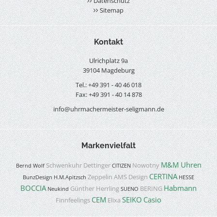
Datenschutz
Sitemap
Kontakt
Ulrichplatz 9a
39104 Magdeburg
Tel.: +49 391 - 40 46 018
Fax: +49 391 - 40 14 878
info@uhrmachermeister-seligmann.de
Markenvielfalt
M&M Uhren
Schwenkuhr
Dettinger
Nowotny
Bernd Wolf
CITIZEN
CERTINA
Zeppelin
AMS Design
BunzDesign
H.M.Apitzsch
HESSE
BOCCIA
Habmann
Günther Herrling
BERING
Neukind
SUENO
CEM
SEIKO
Casio
Finnfeelings
Elixa