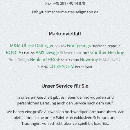
Fax: +49 391 - 40 14 878
info@uhrmachermeister-seligmann.de
Markenvielfalt
M&M Uhren
Dettinger
Finnfeelings
BERING
Habmann
Zeppelin
BOCCIA
AMS Design
Günther Herrling
Schwenkuhr
CERTINA
Elixa
Neukind
HESSE
Nowotny
BunzDesign
H.M.Apitzsch
SEIKO
Casio
CITIZEN
CEM
SUENO
Bernd Wolf
Unser Service für Sie
In unserem Geschäft gibt es neben der individuellen und
persönlichen Beratung auch den Service nach dem Kauf.
Wir haben eine große Auswahl an hochwertigen Armbanduhren. Wir
bieten Ihnen eine breite Palette an exklusiven Schmuck und
Trauringen, von schlicht über verspielt bis luxuriös.