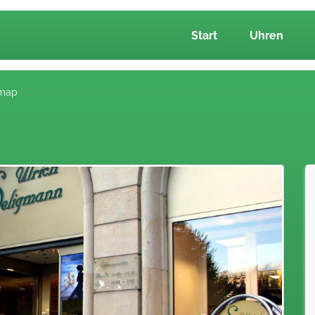
Start
Uhren
map