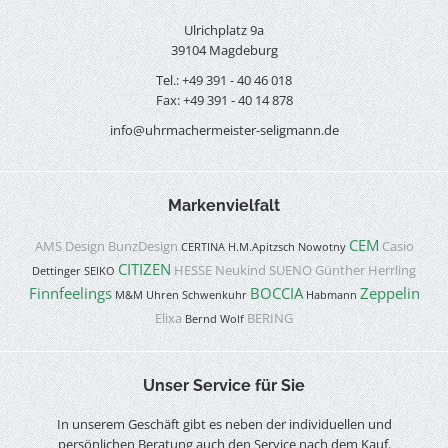
Ulrichplatz 9a
39104 Magdeburg
Tel.: +49 391 - 40 46 018
Fax: +49 391 - 40 14 878
info@uhrmachermeister-seligmann.de
Markenvielfalt
CEM
AMS Design
BunzDesign
Casio
CERTINA
H.M.Apitzsch
Nowotny
CITIZEN
HESSE
Neukind
SUENO
Günther Herrling
Dettinger
SEIKO
Finnfeelings
BOCCIA
Zeppelin
M&M Uhren
Schwenkuhr
Habmann
Elixa
BERING
Bernd Wolf
Unser Service für Sie
In unserem Geschäft gibt es neben der individuellen und
persönlichen Beratung auch den Service nach dem Kauf.