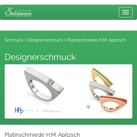
Toggl
navig
Schmuck
Designerschmuck
Platinschmiede H.M. Apitzsch
Designerschmuck
Platinschmiede H.M. Apitzsch